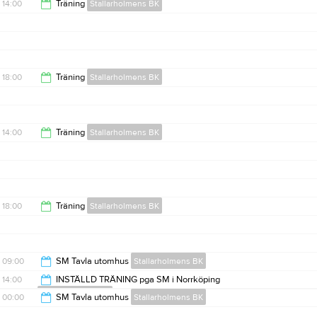
14:00
Träning
Stallarholmens BK
15:00
18:00
Träning
Stallarholmens BK
19:00
14:00
Träning
Stallarholmens BK
15:00
18:00
Träning
Stallarholmens BK
19:00
09:00
SM Tavla utomhus
Stallarholmens BK
14:00
INSTÄLLD TRÄNING pga SM i Norrköping
Stallarholmens BK
00:00
00:00
SM Tavla utomhus
Stallarholmens BK
15:00