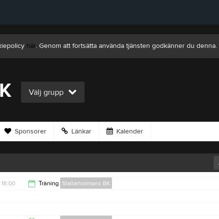
kiepolicy
här
. Genom att fortsätta använda tjänsten godkänner du denna.
BK
Välj grupp
Sponsorer
Länkar
Kalender
18:00
Träning
Stallarholmens BK
19:00