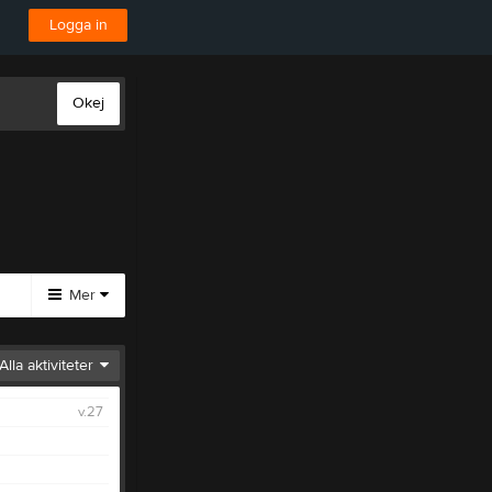
Logga in
Okej
Mer
Pröva
Alla aktiviteter
på
Bågskytte
v.27
Pröva På
Medlemskap