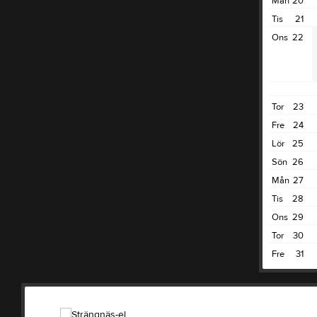
Mån
20
Tis
21
Ons
22
Tor
23
Fre
24
Lör
25
Sön
26
Mån
27
Tis
28
Ons
29
Tor
30
Fre
31