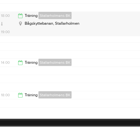
18:00
18:00
Träning
Stallarholmens BK
Bågskyttebanan, Stallarholmen
19:00
14:00
Träning
Stallarholmens BK
15:00
18:00
Träning
Stallarholmens BK
19:00