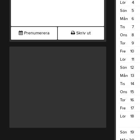
Lör
4
Sön
5
Mån
6
Tis
7
Prenumerera
Skriv ut
Ons
8
Tor
9
Fre
10
Lör
11
Sön
12
Mån
13
Tis
14
Ons
15
Tor
16
Fre
17
Lör
18
Sön
19