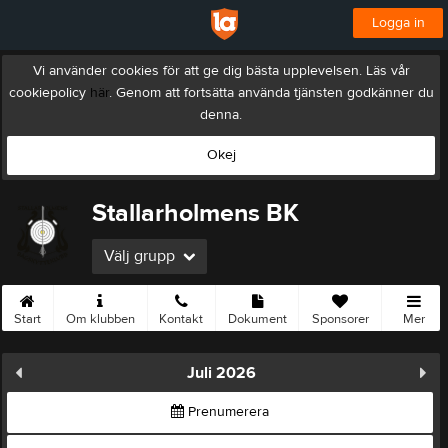
Logga in
Vi använder cookies för att ge dig bästa upplevelsen. Läs vår
cookiepolicy
här
. Genom att fortsätta använda tjänsten godkänner du
denna.
Okej
Stallarholmens BK
Välj grupp
Start
Om klubben
Kontakt
Dokument
Sponsorer
Mer
Juli 2026
Prenumerera