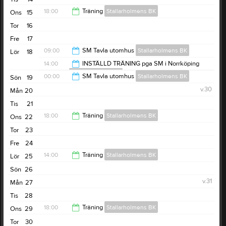
18:00
Träning
Stallarholmens BK
Ons
15
Tor
16
19:00
Fre
17
09:00
SM Tavla utomhus
Stallarholmens BK
Lör
18
14:00
INSTÄLLD TRÄNING pga SM i Norrköping
Stallarholmens BK
00:00
00:00
SM Tavla utomhus
Stallarholmens BK
Sön
19
15:00
v.30
Mån
20
18:00
Tis
21
18:00
Träning
Stallarholmens BK
Ons
22
Tor
23
19:00
Fre
24
14:00
Träning
Stallarholmens BK
Lör
25
Sön
26
15:00
v.31
Mån
27
Tis
28
18:00
Träning
Stallarholmens BK
Ons
29
Tor
30