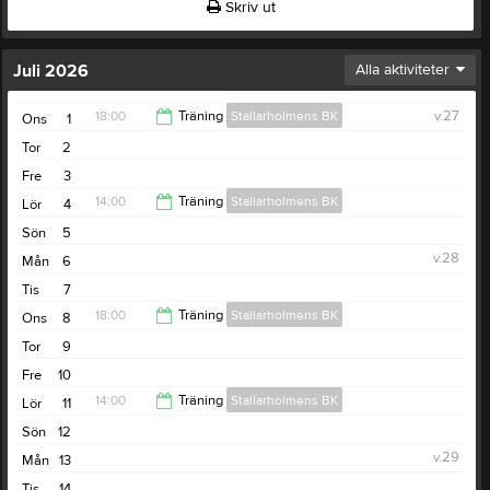
Skriv ut
Juli 2026
Alla aktiviteter
18:00
Träning
Stallarholmens BK
v.27
Ons
1
Tor
2
19:00
Fre
3
14:00
Träning
Stallarholmens BK
Lör
4
Sön
5
15:00
v.28
Mån
6
Tis
7
18:00
Träning
Stallarholmens BK
Ons
8
Tor
9
19:00
Fre
10
14:00
Träning
Stallarholmens BK
Lör
11
Sön
12
15:00
v.29
Mån
13
Tis
14