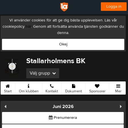
Logga in
Vi använder cookies för att ge dig bästa upplevelsen. Läs vår
cookiepolicy
här
. Genom att fortsätta använda tjänsten godkänner du
denna.
Okej
Stallarholmens BK
Välj grupp
Start
Om klubben
Kontakt
Dokument
Sponsorer
Mer
Juni 2026
Prenumerera