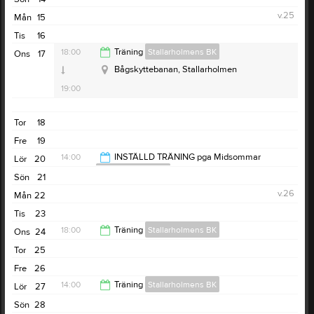
15:00
v.25
Mån
15
Tis
16
18:00
Träning
Stallarholmens BK
Ons
17
Bågskyttebanan, Stallarholmen
19:00
Tor
18
Fre
19
14:00
INSTÄLLD TRÄNING pga Midsommar
Lör
20
Stallarholmens BK
Sön
21
15:00
v.26
Mån
22
Tis
23
18:00
Träning
Stallarholmens BK
Ons
24
Tor
25
19:00
Fre
26
14:00
Träning
Stallarholmens BK
Lör
27
Sön
28