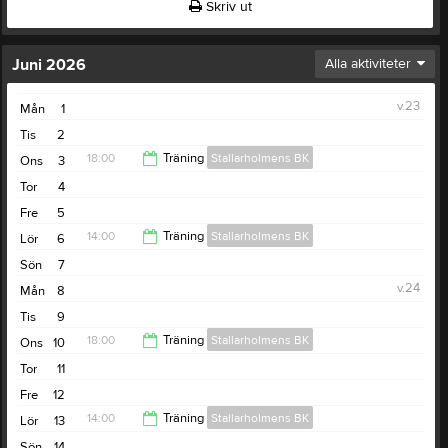
Skriv ut
Juni 2026
Alla aktiviteter
v.23
Mån
1
Tis
2
18:00
Träning
Stallarholmens BK
Ons
3
Tor
4
19:00
Fre
5
14:00
Träning
Stallarholmens BK
Lör
6
Sön
7
15:00
v.24
Mån
8
Tis
9
18:00
Träning
Stallarholmens BK
Ons
10
Tor
11
19:00
Fre
12
14:00
Träning
Stallarholmens BK
Lör
13
Sön
14