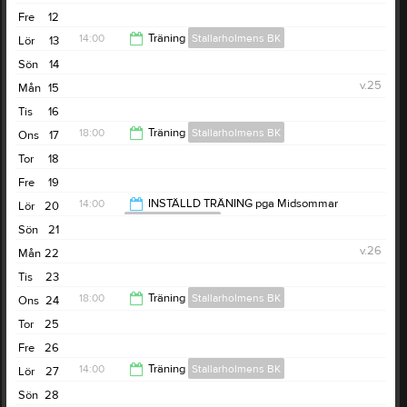
Fre
12
14:00
Träning
Stallarholmens BK
Lör
13
Sön
14
15:00
v.25
Mån
15
Tis
16
18:00
Träning
Stallarholmens BK
Ons
17
Tor
18
19:00
Fre
19
14:00
INSTÄLLD TRÄNING pga Midsommar
Lör
20
Stallarholmens BK
Sön
21
15:00
v.26
Mån
22
Tis
23
18:00
Träning
Stallarholmens BK
Ons
24
Tor
25
19:00
Fre
26
14:00
Träning
Stallarholmens BK
Lör
27
Sön
28