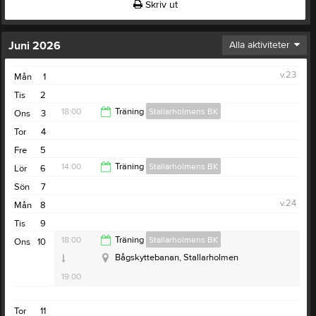
Skriv ut
Juni 2026
Alla aktiviteter
v.23
Mån
1
Tis
2
18:00
Träning
Stallarholmens BK
Ons
3
Tor
4
19:00
Fre
5
14:00
Träning
Stallarholmens BK
Lör
6
Sön
7
15:00
v.24
Mån
8
Tis
9
18:00
Träning
Stallarholmens BK
Ons
10
Bågskyttebanan, Stallarholmen
19:00
Tor
11