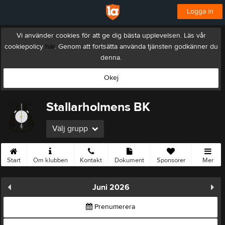
Logga in
Vi använder cookies för att ge dig bästa upplevelsen. Läs vår
cookiepolicy
här
. Genom att fortsätta använda tjänsten godkänner du
denna.
Okej
Stallarholmens BK
Välj grupp
Start
Om klubben
Kontakt
Dokument
Sponsorer
Mer
Juni 2026
Prenumerera