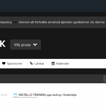
kiepolicy
här
. Genom att fortsätta använda tjänsten godkänner du denna.
BK
Välj grupp
Sponsorer
Länkar
Kalender
14:00
INSTÄLLD TRÄNING pga tävling i Södertälje
Stallarholmens BK