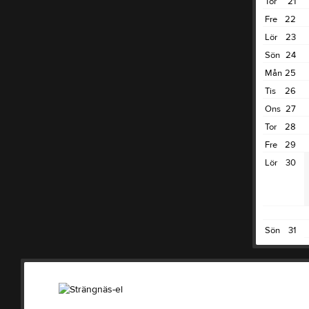
Tor
21
Fre
22
Lör
23
Sön
24
Mån
25
Tis
26
Ons
27
Tor
28
Fre
29
Lör
30
Sön
31