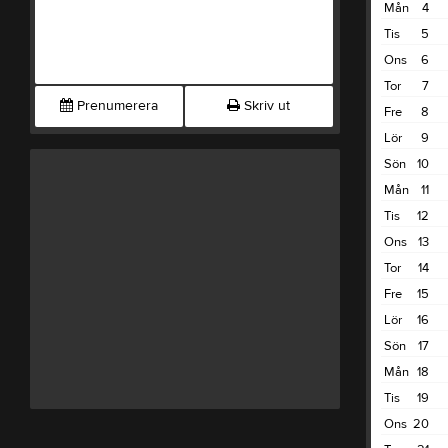
Mån
4
Tis
5
Ons
6
Tor
7
Prenumerera
Skriv ut
Fre
8
Lör
9
Sön
10
Mån
11
Tis
12
Ons
13
Tor
14
Fre
15
Lör
16
Sön
17
Mån
18
Tis
19
Ons
20