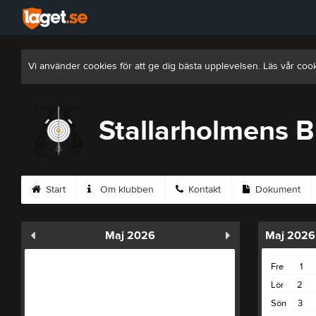
Vi använder cookies för att ge dig bästa upplevelsen. Läs vår coo
Stallarholmens 
Start
Om klubben
Kontakt
Dokument
Maj 2026
Maj 2026
Fre
1
Lör
2
Sön
3