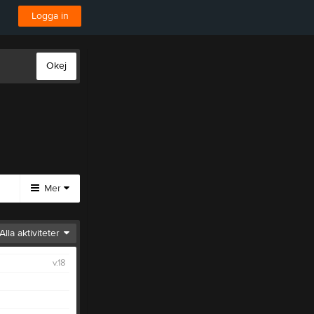
Logga in
Okej
Mer
Pröva
Alla aktiviteter
på
Bågskytte
v.18
Pröva På
Medlemskap