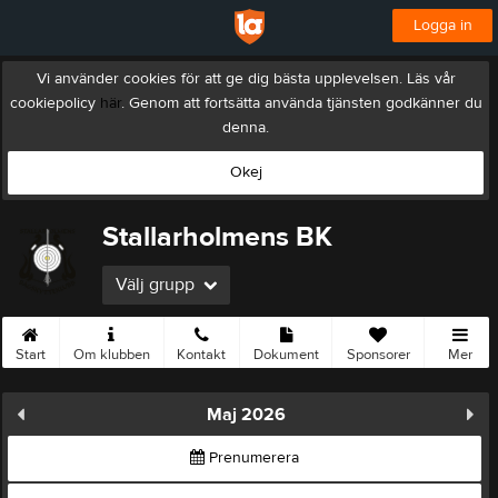
Logga in
Vi använder cookies för att ge dig bästa upplevelsen. Läs vår
cookiepolicy
här
. Genom att fortsätta använda tjänsten godkänner du
denna.
Okej
Stallarholmens BK
Välj grupp
Start
Om klubben
Kontakt
Dokument
Sponsorer
Mer
Maj 2026
Prenumerera