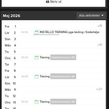
Skriv ut
Maj 2026
Alla aktiviteter
v.18
Fre
1
14:00
INSTÄLLD TRÄNING pga tävling i Södertälje
Lör
2
Stallarholmens BK
Sön
3
15:00
v.19
Mån
4
Tis
5
18:00
Träning
Stallarholmens BK
Ons
6
Tor
7
19:00
Fre
8
14:00
Träning
Stallarholmens BK
Lör
9
Sön
10
15:00
v.20
Mån
11
Tis
12
18:00
Träning
Stallarholmens BK
Ons
13
Tor
14