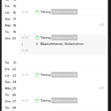
19:00
Fre
15
14:00
Träning
Stallarholmens BK
Lör
16
Sön
17
15:00
v.21
Mån
18
Tis
19
18:00
Träning
Stallarholmens BK
Ons
20
Bågskyttebanan, Stallarholmen
19:00
Tor
21
Fre
22
14:00
Träning
Stallarholmens BK
Lör
23
Sön
24
15:00
v.22
Mån
25
Tis
26
18:00
Träning
Stallarholmens BK
Ons
27
Tor
28