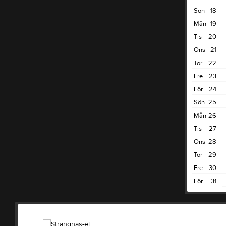
Sön
18
Mån
19
Tis
20
Ons
21
Tor
22
Fre
23
Lör
24
Sön
25
Mån
26
Tis
27
Ons
28
Tor
29
Fre
30
Lör
31