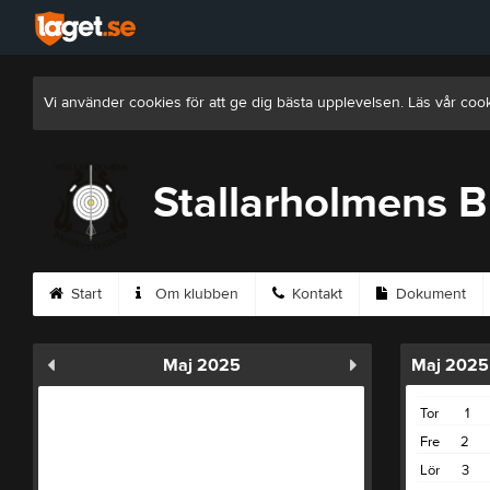
Vi använder cookies för att ge dig bästa upplevelsen. Läs vår coo
Stallarholmens 
Start
Om klubben
Kontakt
Dokument
Maj 2025
Maj 2025
Tor
1
Fre
2
Lör
3