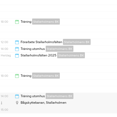
15:00
18:00
Träning
Stallarholmens BK
19:00
12:00
Förarbete Stallarholmsfälten
Stallarholmens BK
14:00
Träning utomhus
Stallarholmens BK
15:00
Heldag
Stallarholmsfälten 2025
Stallarholmens BK
15:00
18:00
Träning
Stallarholmens BK
19:00
14:00
Träning utomhus
Stallarholmens BK
Bågskyttebanan, Stallarholmen
15:00