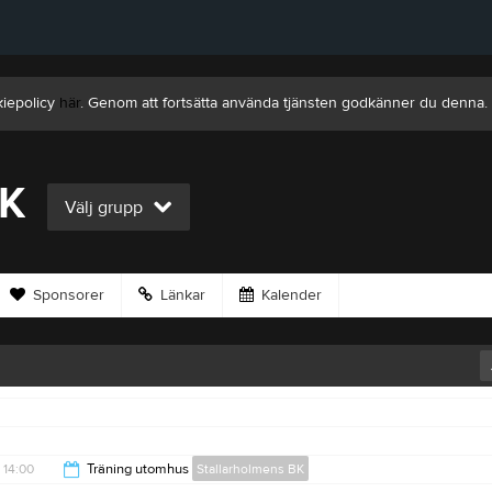
kiepolicy
här
. Genom att fortsätta använda tjänsten godkänner du denna.
BK
Välj grupp
Sponsorer
Länkar
Kalender
14:00
Träning utomhus
Stallarholmens BK