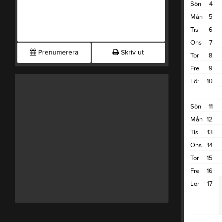
Sön
4
Mån
5
Tis
6
Ons
7
Prenumerera
Skriv ut
Tor
8
Fre
9
Lör
10
Sön
11
Mån
12
Tis
13
Ons
14
Tor
15
Fre
16
Lör
17