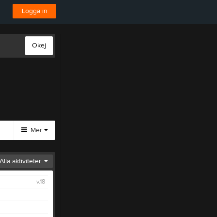
Logga in
Okej
Mer
Pröva
Alla aktiviteter
på
Bågskytte
v.18
Pröva På
Medlemskap