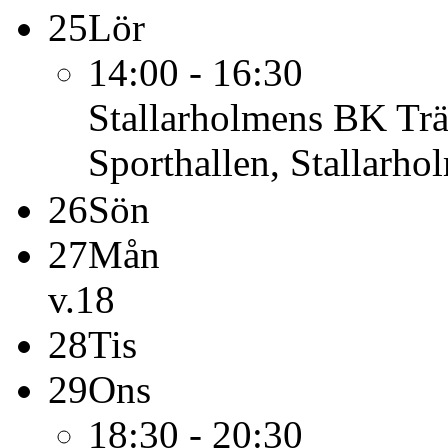
25
Lör
14:00 - 16:30
Stallarholmens BK
Tr
Sporthallen, Stallarho
26
Sön
27
Mån
v.18
28
Tis
29
Ons
18:30 - 20:30