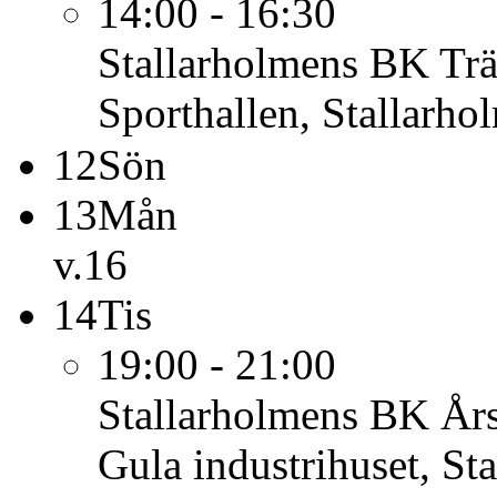
14:00 - 16:30
Stallarholmens BK
Tr
Sporthallen, Stallarho
12
Sön
13
Mån
v.16
14
Tis
19:00 - 21:00
Stallarholmens BK
År
Gula industrihuset, St