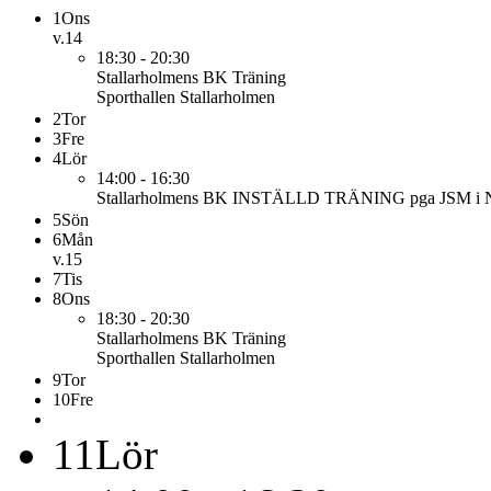
1
Ons
v.14
18:30 - 20:30
Stallarholmens BK
Träning
Sporthallen Stallarholmen
2
Tor
3
Fre
4
Lör
14:00 - 16:30
Stallarholmens BK
INSTÄLLD TRÄNING pga JSM i N
5
Sön
6
Mån
v.15
7
Tis
8
Ons
18:30 - 20:30
Stallarholmens BK
Träning
Sporthallen Stallarholmen
9
Tor
10
Fre
11
Lör