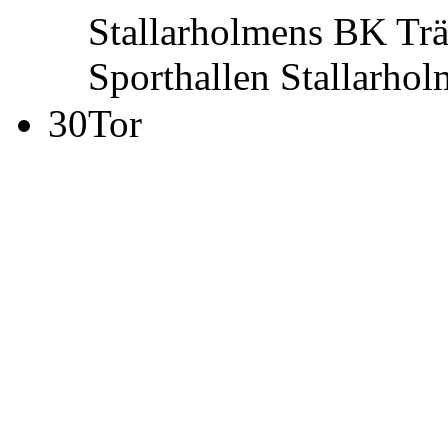
Stallarholmens BK
Tr
Sporthallen Stallarho
30
Tor