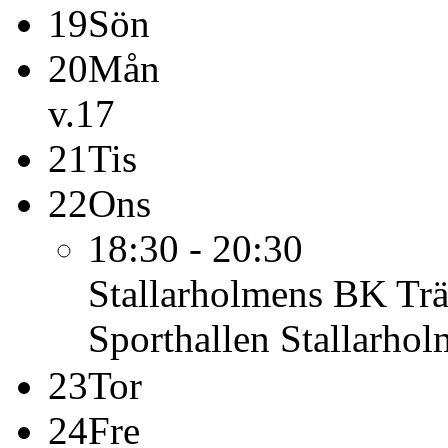
19
Sön
20
Mån
v.17
21
Tis
22
Ons
18:30 - 20:30
Stallarholmens BK
Tr
Sporthallen Stallarho
23
Tor
24
Fre